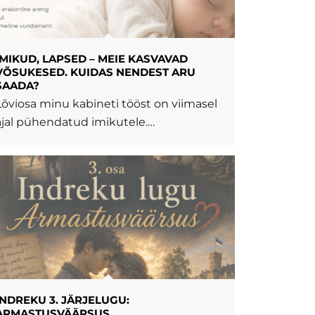
IMIKUD, LAPSED – MEIE KASVAVAD
VÕSUKESED. KUIDAS NENDEST ARU
SAADA?
Lõviosa minu kabineti tööst on viimasel
ajal pühendatud imikutele.…
INDREKU 3. JÄRJELUGU:
ARMASTUSVÄÄRSUS