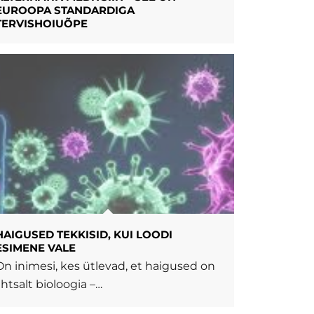
EUROOPA STANDARDIGA
TERVISHOIUÕPE
HAIGUSED TEKKISID, KUI LOODI
ESIMENE VALE
On inimesi, kes ütlevad, et haigused on
lihtsalt bioloogia –…