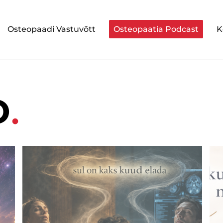
Osteopaadi Vastuvõtt
Osteopaatia Podcast
K
D
.