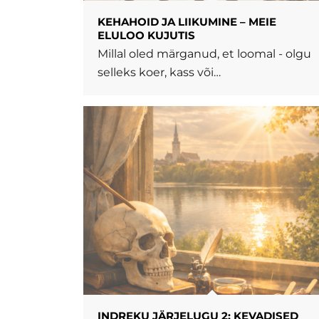
KEHAHOID JA LIIKUMINE – MEIE
ELULOO KUJUTIS
Millal oled märganud, et loomal - olgu
selleks koer, kass või…
INDREKU JÄRJELUGU 2: KEVADISED