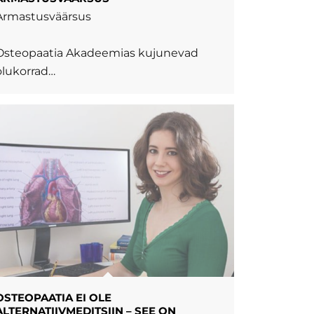
Armastusväärsus
Osteopaatia Akadeemias kujunevad
olukorrad…
OSTEOPAATIA EI OLE
ALTERNATIIVMEDITSIIN – SEE ON