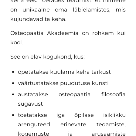
keha ees. Toetades teadmist, et inimene
on unikaalne oma läbielamistes, mis
kujundavad ta keha.
Osteopaatia Akadeemia on rohkem kui
kool.
See on elav kogukond, kus:
õpetatakse kuulama keha tarkust
väärtustatakse puudutuse kunsti
austatakse osteopaatia filosoofia
sügavust
toetatakse iga õpilase isiklikku
arenguteed erinevate tedamiste,
kogemuste ja arusaamiste