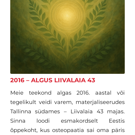
2016 – ALGUS LIIVALAIA 43
Meie teekond algas 2016. aastal või
tegelikult veidi varem, materjaliseerudes
Tallinna südames – Liivalaia 43 majas.
Sinna loodi esmakordselt Eestis
õppekoht, kus osteopaatia sai oma päris