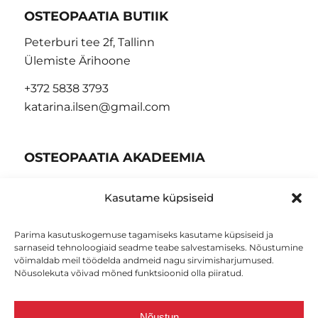
OSTEOPAATIA BUTIIK
Peterburi tee 2f, Tallinn
Ülemiste Ärihoone
+372 5838 3793
katarina.ilsen@gmail.com
OSTEOPAATIA AKADEEMIA
Peterburi tee 2f, Tallinn
Kasutame küpsiseid
Ülemiste Ärihoone
+372 5557 7338
Parima kasutuskogemuse tagamiseks kasutame küpsiseid ja
info@osteopaat.ee
sarnaseid tehnoloogiaid seadme teabe salvestamiseks. Nõustumine
võimaldab meil töödelda andmeid nagu sirvimisharjumused.
Nõusolekuta võivad mõned funktsioonid olla piiratud.
AVATUD
Nõustun