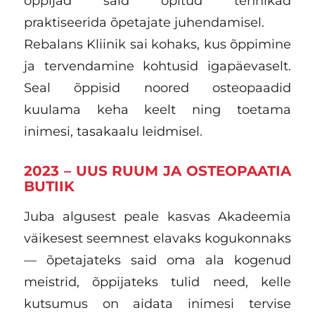
õppijad said õpitud tehnikad
praktiseerida õpetajate juhendamisel.
Rebalans Kliinik sai kohaks, kus õppimine
ja tervendamine kohtusid igapäevaselt.
Seal õppisid noored osteopaadid
kuulama keha keelt ning toetama
inimesi, tasakaalu leidmisel.
2023 – UUS RUUM JA OSTEOPAATIA
BUTIIK
Juba algusest peale kasvas Akadeemia
väikesest seemnest elavaks kogukonnaks
— õpetajateks said oma ala kogenud
meistrid, õppijateks tulid need, kelle
kutsumus on aidata inimesi tervise