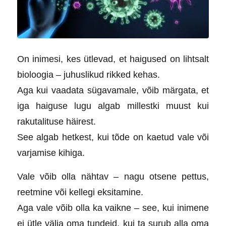
On inimesi, kes ütlevad, et haigused on lihtsalt
bioloogia – juhuslikud rikked kehas.
Aga kui vaadata sügavamale, võib märgata, et
iga haiguse lugu algab millestki muust kui
rakutalituse häirest.
See algab hetkest, kui tõde on kaetud vale või
varjamise kihiga.
Vale võib olla nähtav – nagu otsene pettus,
reetmine või kellegi eksitamine.
Aga vale võib olla ka vaikne – see, kui inimene
ei ütle välja oma tundeid, kui ta surub alla oma