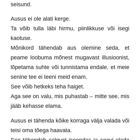
seisund.
Ausus ei ole alati kerge.
Ta võib tulla läbi hirmu, piinlikkuse või isegi
kaotuse.
Mõnikord tähendab aus olemine seda, et
peame loobuma mõnest mugavast illusioonist,
lõpetama suhte või tunnistama endale, et meie
senine tee ei teeni meid enam.
See võib hetkeks teha haiget.
Aga see on valu, mis puhastab – mitte see, mis
jääb kehasse elama.
Ausus ei tähenda kõike korraga välja valada või
teisi oma tõega haavata.
See tähendab selgust iseendas ja soovi elada