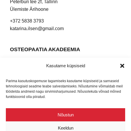
Peterburi tee 2f, Tallinn
Ülemiste Ärihoone
+372 5838 3793
katarina.ilsen@gmail.com
OSTEOPAATIA AKADEEMIA
Peterburi tee 2f, Tallinn
Kasutame küpsiseid
Ülemiste Ärihoone
+372 5557 7338
Parima kasutuskogemuse tagamiseks kasutame küpsiseid ja sarnaseid
info@osteopaat.ee
tehnoloogiaid seadme teabe salvestamiseks. Nõustumine võimaldab meil
töödelda andmeid nagu sirvimisharjumused. Nõusolekuta võivad mõned
funktsioonid olla piiratud.
AVATUD
Nõustun
E-R: 8:00 – 19:00 või kokkuleppel
Keeldun